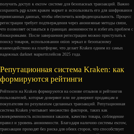
получить доступ к escrow системе для безопасных транзакций. Важно
сохранить pgp ключ кракен маркет и использовать его для шифрования
привязанных данных, чтобы обеспечить конфиденциальность. Процесс
регистрации требует подтверждения через анонимные методы связи,
что позволяет оставаться в границах анонимности и избегать проблем с
блокировками. После завершения регистрации можно приступать к
поиску товаров, использовании onion зеркал и безопасному
взаимодействию на платформе, что делает Kraken одним из самых
надежных darknet маркетплейсов 2025 года.
Репутационная система Kraken: как
формируются рейтинги
Рейтинги на Kraken формируются на основе отзывов и рейтингов
пользователей, которые доверяют или не доверяют продавцам и
покупателям по результатам сделанных транзакций. Репутационная
система Kraken учитывает множество факторов, таких как
своевременность исполнения заказов, качество товара, соблюдение
правил и уровень анонимности. Благодаря наличию системы escrow,
транзакции проходят без риска для обеих сторон, что способствует