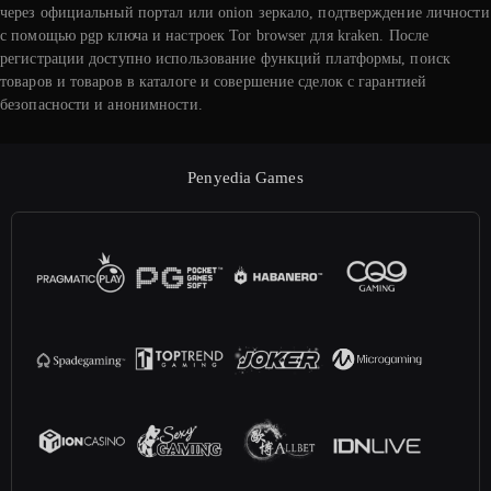
через официальный портал или onion зеркало, подтверждение личности
с помощью pgp ключа и настроек Tor browser для kraken. После
регистрации доступно использование функций платформы, поиск
товаров и товаров в каталоге и совершение сделок с гарантией
безопасности и анонимности.
Penyedia Games