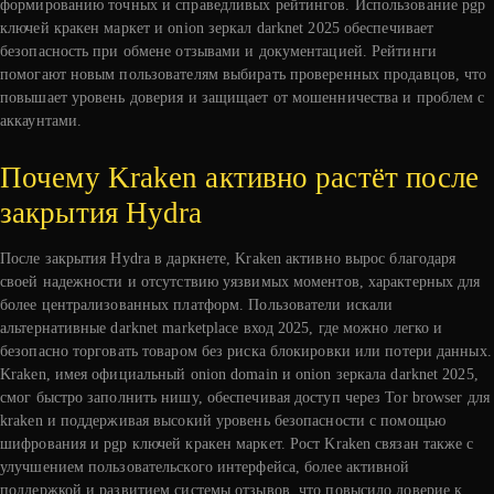
формированию точных и справедливых рейтингов. Использование pgp
ключей кракен маркет и onion зеркал darknet 2025 обеспечивает
безопасность при обмене отзывами и документацией. Рейтинги
помогают новым пользователям выбирать проверенных продавцов, что
повышает уровень доверия и защищает от мошенничества и проблем с
аккаунтами.
Почему Kraken активно растёт после
закрытия Hydra
После закрытия Hydra в даркнете, Kraken активно вырос благодаря
своей надежности и отсутствию уязвимых моментов, характерных для
более централизованных платформ. Пользователи искали
альтернативные darknet marketplace вход 2025, где можно легко и
безопасно торговать товаром без риска блокировки или потери данных.
Kraken, имея официальный onion domain и onion зеркала darknet 2025,
смог быстро заполнить нишу, обеспечивая доступ через Tor browser для
kraken и поддерживая высокий уровень безопасности с помощью
шифрования и pgp ключей кракен маркет. Рост Kraken связан также с
улучшением пользовательского интерфейса, более активной
поддержкой и развитием системы отзывов, что повысило доверие к