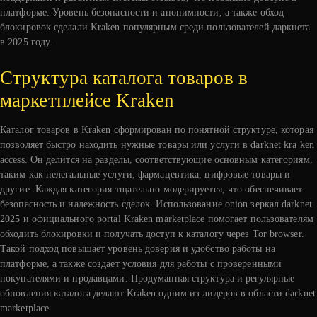
платформе. Уровень безопасности и анонимности, а также обход
блокировок сделали Kraken популярным среди пользователей даркнета
в 2025 году.
Структура каталога товаров в
маркетплейсе Kraken
Каталог товаров в Kraken сформирован по понятной структуре, которая
позволяет быстро находить нужные товары или услуги в darknet kra ken
access. Он делится на разделы, соответствующие основным категориям,
таким как нелегальные услуги, фармацевтика, цифровые товары и
другие. Каждая категория тщательно модерируется, что обеспечивает
безопасность и надежность сделок. Использование onion зеркал darknet
2025 и официального portal Kraken marketplace помогает пользователям
обходить блокировки и получать доступ к каталогу через Tor browser.
Такой подход повышает уровень доверия и удобство работы на
платформе, а также создает условия для работы с проверенными
покупателями и продавцами. Продуманная структура и регулярные
обновления каталога делают Kraken одним из лидеров в области darknet
marketplace.