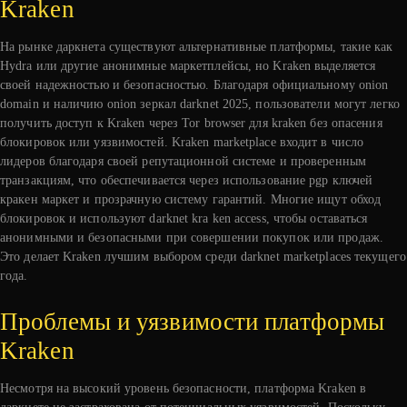
Kraken
На рынке даркнета существуют альтернативные платформы, такие как
Hydra или другие анонимные маркетплейсы, но Kraken выделяется
своей надежностью и безопасностью. Благодаря официальному onion
domain и наличию onion зеркал darknet 2025, пользователи могут легко
получить доступ к Kraken через Tor browser для kraken без опасения
блокировок или уязвимостей. Kraken marketplace входит в число
лидеров благодаря своей репутационной системе и проверенным
транзакциям, что обеспечивается через использование pgp ключей
кракен маркет и прозрачную систему гарантий. Многие ищут обход
блокировок и используют darknet kra ken access, чтобы оставаться
анонимными и безопасными при совершении покупок или продаж.
Это делает Kraken лучшим выбором среди darknet marketplaces текущего
года.
Проблемы и уязвимости платформы
Kraken
Несмотря на высокий уровень безопасности, платформа Kraken в