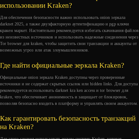
использовании Kraken?
Для обеспечения безопасности важно использовать onion зеркала
darknet 2025, а также двухфакторную аутентификацию и pgp ключи
кракен маркет. Настоятельно рекомендуется избегать скачивания файлов
из неизвестных источников и использовать надежные соединения через
Tor browser для kraken, чтобы защитить свои транзакции и аккаунты от
возможных угроз или атак злоумышленников.
Где найти официальные зеркала Kraken?
Официальные onion зеркала Kraken доступны через проверенные
источники и не содержат скрытых ссылок или hidden links. Для доступа
рекомендуется использовать darknet kra ken access и tor browser для
kraken, что обеспечивает анонимность и защищает от блокировок,
позволяя безопасно входить в платформу и управлять своим аккаунтом.
Как гарантировать безопасность транзакций
на Kraken?
Для этого следует использовать escrow систему Kraken, которая